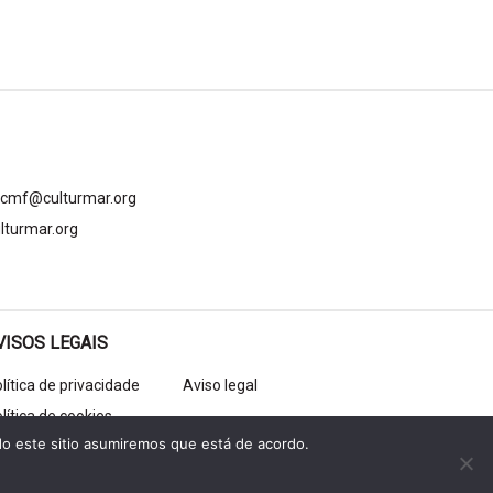
gcmf@culturmar.org
lturmar.org
VISOS LEGAIS
lítica de privacidade
Aviso legal
lítica de cookies
do este sitio asumiremos que está de acordo.