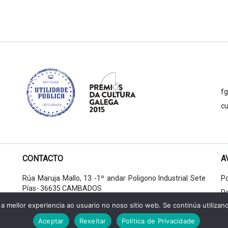
f
cu
CONTACTO
A
Rúa Maruja Mallo, 13 -1º andar Poligono Industrial Sete
Po
Pías- 36635 CAMBADOS
Po
+34 986 524 845
a mellor experiencia ao usuario no noso sitio web. Se continúa utilizan
+34 633 136 161
Aceptar
Rexeitar
Política de Privacidade