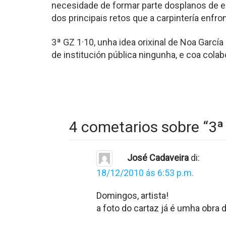
necesidade de formar parte dosplanos de es
dos principais retos que a carpintería enfron
3ª GZ 1·10, unha idea orixinal de Noa Garcí
de institución pública ningunha, e coa cola
4 cometarios sobre “
3ª
José Cadaveira
di:
18/12/2010 ás 6:53 p.m.
Domingos, artista!
a foto do cartaz já é umha obra