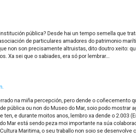
nstitución pública? Desde hai un tempo semella que trata
asociación de particulares amadores do patrimonio marí
, que non son precisamente altruistas, dito doutro xeito:
os. Xa sei que o sabiades, era só por lembrar…
m.
errado na miña percepción, pero dende o coñecemento qu
de pública ou non do Museo do Mar, soio podo mostrar ag
ue ten, e durante moitos anos, lembro xa dende o 2.003 
do Mar está sendo peza moi importante na súa colabora
a Cultura Maritima, o seu traballo non soio se desenvolv