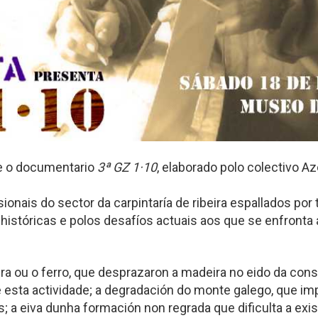
e o documentario
3ª GZ 1·10
, elaborado polo colectivo 
fesionais do sector da carpintaría de ribeira espallados po
históricas e polos desafíos actuais aos que se enfronta
a ou o ferro, que desprazaron a madeira no eido da constr
 esta actividade; a degradación do monte galego, que i
; a eiva dunha formación non regrada que dificulta a exis