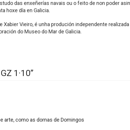
tudo das enxeñerías navais ou o feito de non poder asi
ta hoxe día en Galicia.
a e Xabier Vieiro, é unha produción independente realiza
boración do Museo do Mar de Galicia.
 GZ 1·10
”
 de arte, como as dornas de Domingos