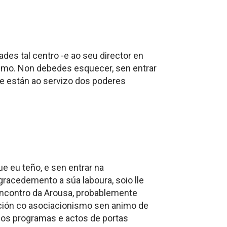
des tal centro -e ao seu director en
timo. Non debedes esquecer, sen entrar
 que están ao servizo dos poderes
e eu teño, e sen entrar na
racedemento a súa laboura, soio lle
(Encontro da Arousa, probablemente
ción co asociacionismo sen animo de
e cos programas e actos de portas