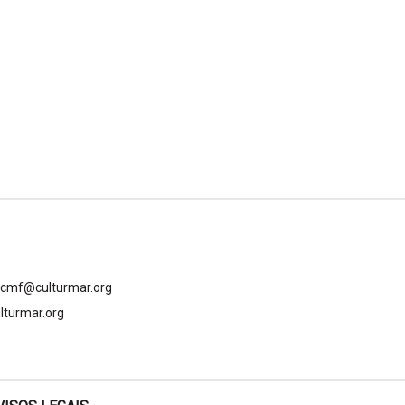
gcmf@culturmar.org
lturmar.org