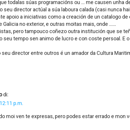
 que todalas súas programacións ou … me causen unha dev
 seu director actúal a súa laboura calada (casi nunca hai
e apoio a iniciativas como a creación de un catalogo de
 Galicia no exterior, e outras moitas mais, onde ……
uistas, pero tampouco coñezo outra institución que se t
 o seu tempo sen animo de lucro e con coste persoal. E 
o seu director entre outros é un amador da Cultura Marit
o
di:
12:11 p.m.
o moi ven te expresas, pero podes estar errado e mon ve