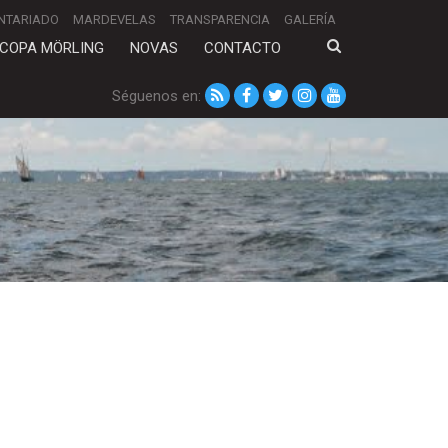
NTARIADO
MARDEVELAS
TRANSPARENCIA
GALERÍA
COPA MÖRLING
NOVAS
CONTACTO
Séguenos en: