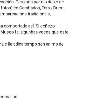
oción. Pero non por elo deixo de
 fotos) en Cambados, Ferrol,Brest,
 embarcacións tradicionais,
eña comportado así. Si coñezo
o Museo fai algunhas veces que este
ima e lle adica tempo sen animo de
r os fins.