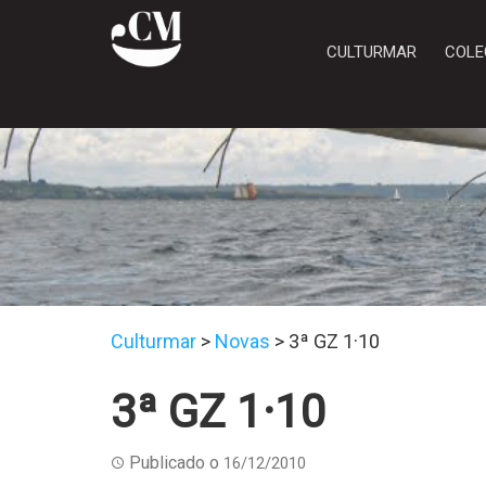
CULTURMAR
COLE
Culturmar
>
Novas
>
3ª GZ 1·10
3ª GZ 1·10
Publicado o
16/12/2010