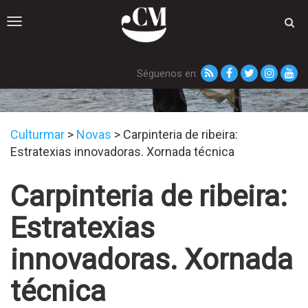
Toggle
navigation
Séguenos en:
Novas
Culturmar
>
Novas
>
Carpinteria de ribeira:
Estratexias innovadoras. Xornada técnica
Carpinteria de ribeira:
Estratexias
innovadoras. Xornada
técnica