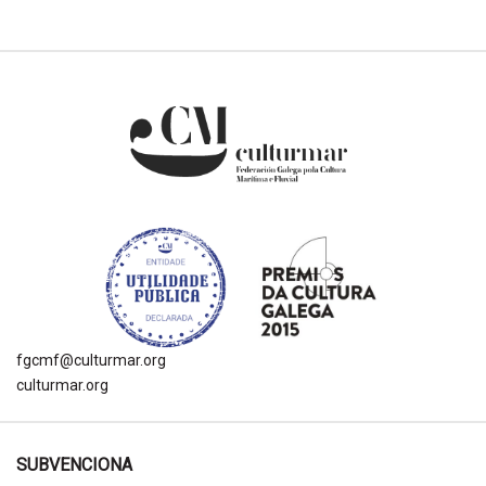
fgcmf@culturmar.org
culturmar.org
SUBVENCIONA