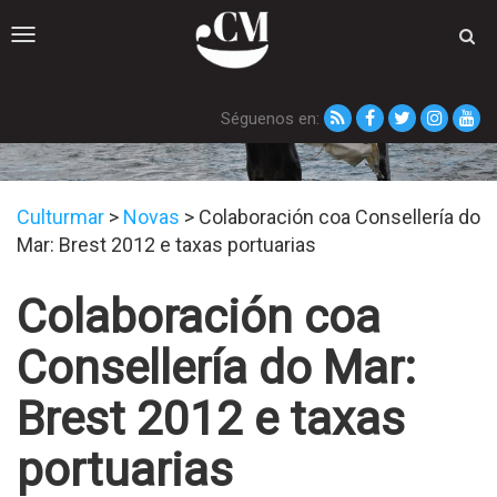
Toggle
navigation
Séguenos en:
Novas
Culturmar
>
Novas
>
Colaboración coa Consellería do
Mar: Brest 2012 e taxas portuarias
Colaboración coa
Consellería do Mar:
Brest 2012 e taxas
portuarias