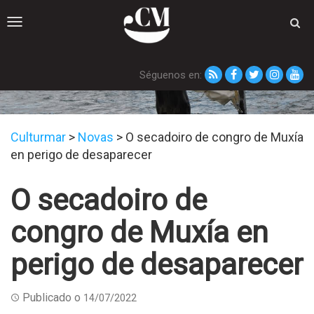
Toggle
navigation
Séguenos en:
Novas
Culturmar
>
Novas
>
O secadoiro de congro de Muxía
en perigo de desaparecer
O secadoiro de
congro de Muxía en
perigo de desaparecer
Publicado o
14/07/2022