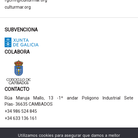
fgcmf@culturmar.org
culturmar.org
SUBVENCIONA
COLABORA
CONTACTO
Rúa Maruja Mallo, 13 -1º andar Poligono Industrial Sete
Pías- 36635 CAMBADOS
+34 986 524 845
+34 633 136 161
AVISOS LEGAIS
Utilizamos cookies para asegurar que damos a mellor