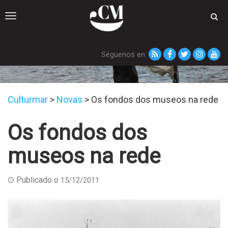
Toggle
navigation
Séguenos en:
Novas
Culturmar
>
Novas
>
Os fondos dos museos na rede
Os fondos dos
museos na rede
Publicado o
15/12/2011