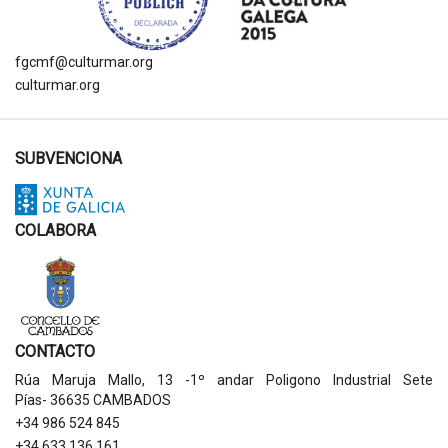
fgcmf@culturmar.org
culturmar.org
SUBVENCIONA
COLABORA
CONTACTO
Rúa Maruja Mallo, 13 -1º andar Poligono Industrial Sete
Pías- 36635 CAMBADOS
+34 986 524 845
+34 633 136 161