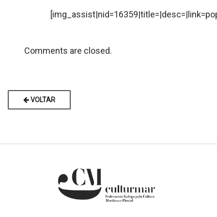
[img_assist|nid=16359|title=|desc=|link=po
Comments are closed.
VOLTAR