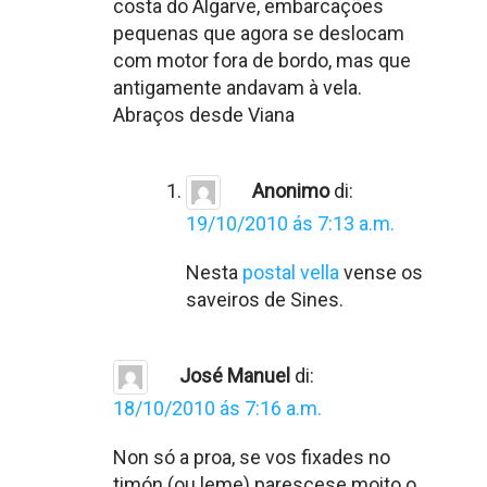
costa do Algarve, embarcações
pequenas que agora se deslocam
com motor fora de bordo, mas que
antigamente andavam à vela.
Abraços desde Viana
Anonimo
di:
19/10/2010 ás 7:13 a.m.
Nesta
postal vella
vense os
saveiros de Sines.
José Manuel
di:
18/10/2010 ás 7:16 a.m.
Non só a proa, se vos fixades no
timón (ou leme) parescese moito o