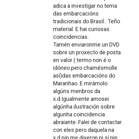
adica a investigar no tema
das embarcacións
tradicionais do Brasil . Teño
material. E hai curiosas
coincidencias.
Tamén enviaronme un DVD
sobre un proxecto de posta
en valor ( termo non é o
idóneo pero chamésmolle
así)das embarcacións do
Maranhao. E mirámolo
algúns menbros da
x.d.Igualmente amosei
algúnha ilustración sobre
algunha coincidencia
abraiante. Falei de contactar
con eles pero daquela na
x.d.nin me dixeron ni sí nin