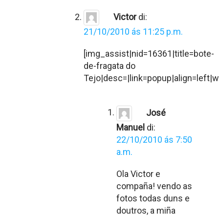
Victor
di:
21/10/2010 ás 11:25 p.m.
[img_assist|nid=16361|title=bote-
de-fragata do
Tejo|desc=|link=popup|align=left|
José
Manuel
di:
22/10/2010 ás 7:50
a.m.
Ola Victor e
compaña! vendo as
fotos todas duns e
doutros, a miña