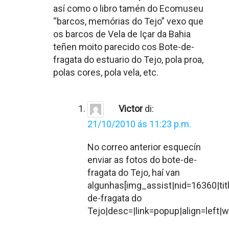
así como o libro tamén do Ecomuseu
“barcos, memórias do Tejo” vexo que
os barcos de Vela de Içar da Bahia
teñen moito parecido cos Bote-de-
fragata do estuario do Tejo, pola proa,
polas cores, pola vela, etc.
Victor
di:
21/10/2010 ás 11:23 p.m.
No correo anterior esquecín
enviar as fotos do bote-de-
fragata do Tejo, haí van
algunhas[img_assist|nid=16360|tit
de-fragata do
Tejo|desc=|link=popup|align=left|