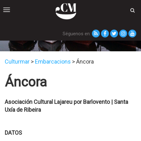
Toggle
navigation
Séguenos en:
Embarcacións
Culturmar
>
Embarcacions
>
Áncora
Áncora
Asociación Cultural Lajareu por Barlovento | Santa
Uxí­a de Ribeira
DATOS