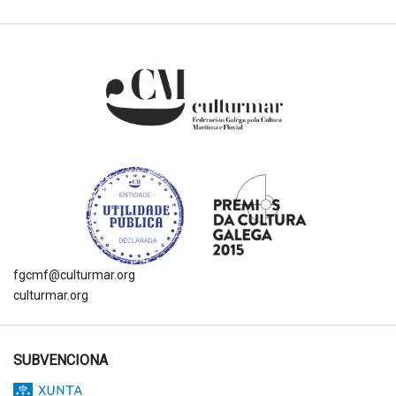
fgcmf@culturmar.org
culturmar.org
SUBVENCIONA