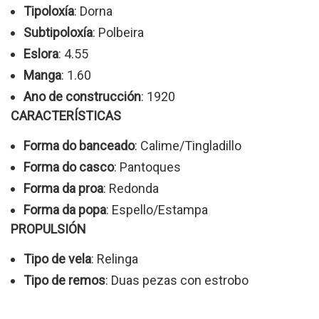
Tipoloxía
: Dorna
Subtipoloxía
: Polbeira
Eslora
: 4.55
Manga
: 1.60
Ano de construcción
: 1920
CARACTERÍSTICAS
Forma do banceado
: Calime/Tingladillo
Forma do casco
: Pantoques
Forma da proa
: Redonda
Forma da popa
: Espello/Estampa
PROPULSIÓN
Tipo de vela
: Relinga
Tipo de remos
: Duas pezas con estrobo