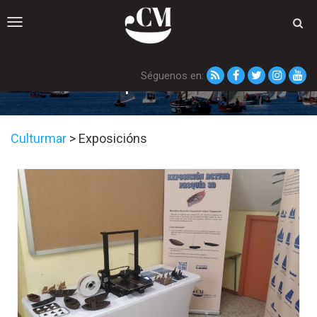
Toggle
navigation
Séguenos en:
Exposicións
Culturmar
>
Exposicións