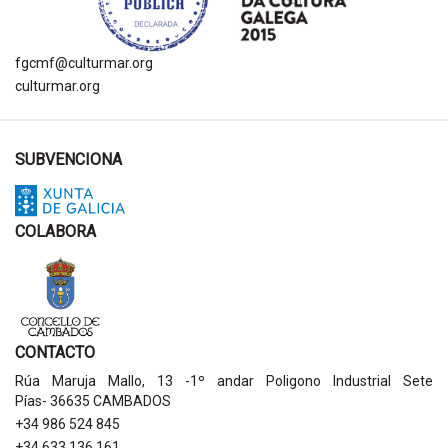
fgcmf@culturmar.org
culturmar.org
SUBVENCIONA
COLABORA
CONTACTO
Rúa Maruja Mallo, 13 -1º andar Poligono Industrial Sete
Pías- 36635 CAMBADOS
+34 986 524 845
+34 633 136 161