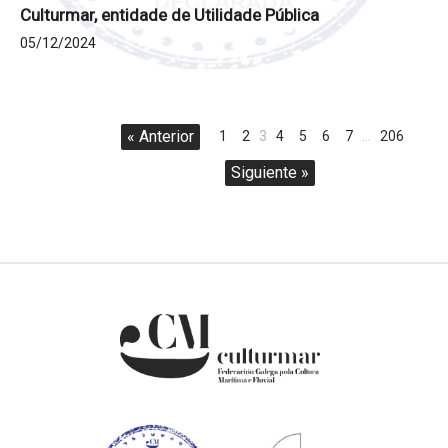
Culturmar, entidade de Utilidade Pública
05/12/2024
« Anterior
1
2
3
4
5
6
7
…
206
Siguiente »