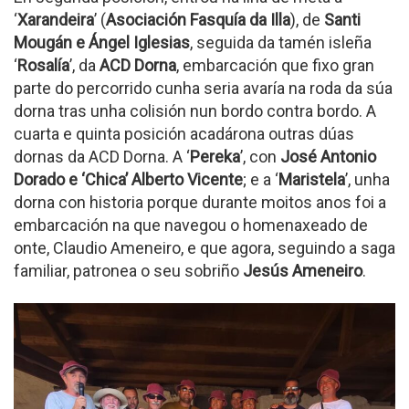
‘
Xarandeira
’ (
Asociación Fasquía da Illa
), de
Santi
Mougán e Ángel Iglesias
, seguida da tamén isleña
‘
Rosalía
’, da
ACD Dorna
, embarcación que fixo gran
parte do percorrido cunha seria avaría na roda da súa
dorna tras unha colisión nun bordo contra bordo. A
cuarta e quinta posición acadárona outras dúas
dornas da ACD Dorna. A ‘
Pereka
’, con
José Antonio
Dorado e ‘Chica’ Alberto Vicente
; e a ‘
Maristela
’, unha
dorna con historia porque durante moitos anos foi a
embarcación na que navegou o homenaxeado de
onte, Claudio Ameneiro, e que agora, seguindo a saga
familiar, patronea o seu sobriño
Jesús Ameneiro
.