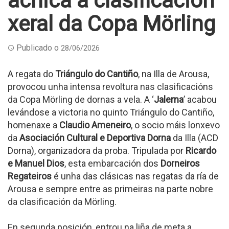
achica a clasificación
xeral da Copa Mörling
Publicado o
28/06/2026
A regata do
Triángulo do Cantiño
, na Illa de Arousa,
provocou unha intensa revoltura nas clasificacións
da Copa Mörling de dornas a vela. A ‘
Jalerna
’ acabou
levándose a victoria no quinto Triángulo do Cantiño,
homenaxe a
Claudio Ameneiro
, o socio máis lonxevo
da
Asociación Cultural e Deportiva Dorna
da Illa (ACD
Dorna), organizadora da proba. Tripulada por
Ricardo
e Manuel Dios
, esta embarcación dos
Dorneiros
Regateiros
é unha das clásicas nas regatas da ría de
Arousa e sempre entre as primeiras na parte nobre
da clasificación da Mörling.
En segunda posición, entrou na liña de meta a