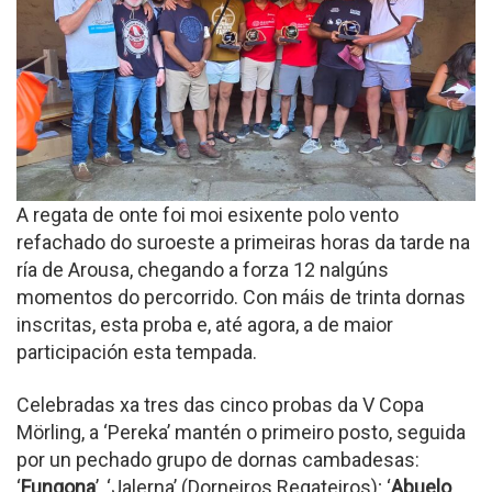
A regata de onte foi moi esixente polo vento
refachado do suroeste a primeiras horas da tarde na
ría de Arousa, chegando a forza 12 nalgúns
momentos do percorrido. Con máis de trinta dornas
inscritas, esta proba e, até agora, a de maior
participación esta tempada.
Celebradas xa tres das cinco probas da V Copa
Mörling, a ‘Pereka’ mantén o primeiro posto, seguida
por un pechado grupo de dornas cambadesas:
‘
Fungona
’, ‘Jalerna’ (Dorneiros Regateiros); ‘
Abuelo