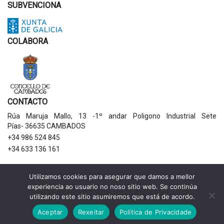
SUBVENCIONA
COLABORA
CONTACTO
Rúa Maruja Mallo, 13 -1º andar Poligono Industrial Sete
Pías- 36635 CAMBADOS
+34 986 524 845
+34 633 136 161
AVISOS LEGAIS
Utilizamos cookies para asegurar que damos a mellor
experiencia ao usuario no noso sitio web. Se continúa
Política de privacidade
utilizando este sitio asumiremos que está de acordo.
Aviso legal
Política de cookies
Aceptar
Rexeitar
Política de Privacidade