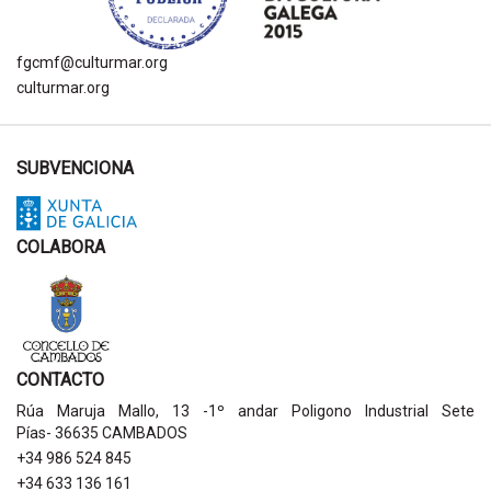
fgcmf@culturmar.org
culturmar.org
SUBVENCIONA
COLABORA
CONTACTO
Rúa Maruja Mallo, 13 -1º andar Poligono Industrial Sete
Pías- 36635 CAMBADOS
+34 986 524 845
+34 633 136 161