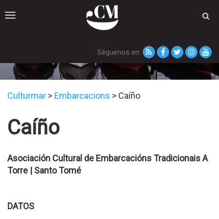
Toggle
navigation
Séguenos en:
Embarcacións
Culturmar
>
Embarcacions
>
Caíño
Caíño
Asociación Cultural de Embarcacións Tradicionais A
Torre | Santo Tomé
DATOS