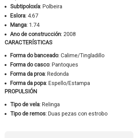
Subtipoloxía
: Polbeira
Eslora
: 4.67
Manga
: 1.74
Ano de construcción
: 2008
CARACTERÍSTICAS
Forma do banceado
: Calime/Tingladillo
Forma do casco
: Pantoques
Forma da proa
: Redonda
Forma da popa
: Espello/Estampa
PROPULSIÓN
Tipo de vela
: Relinga
Tipo de remos
: Duas pezas con estrobo