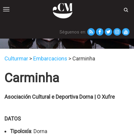
Toggle
navigation
Séguenos en:
Embarcacións
Culturmar
>
Embarcacions
>
Carminha
Carminha
Asociación Cultural e Deportiva Dorna | O Xufre
DATOS
Tipoloxía
: Dorna