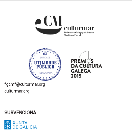
fgcmf@culturmar.org
culturmar.org
SUBVENCIONA