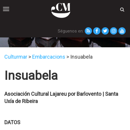
Toggle
navigation
Séguenos en:
Embarcacións
Culturmar
>
Embarcacions
>
Insuabela
Insuabela
Asociación Cultural Lajareu por Barlovento | Santa
Uxía de Ribeira
DATOS