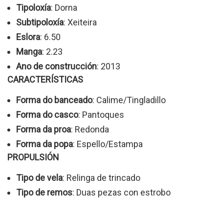
Tipoloxía
: Dorna
Subtipoloxía
: Xeiteira
Eslora
: 6.50
Manga
: 2.23
Ano de construcción
: 2013
CARACTERÍSTICAS
Forma do banceado
: Calime/Tingladillo
Forma do casco
: Pantoques
Forma da proa
: Redonda
Forma da popa
: Espello/Estampa
PROPULSIÓN
Tipo de vela
: Relinga de trincado
Tipo de remos
: Duas pezas con estrobo