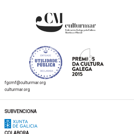
fgcmf@culturmar.org
culturmar.org
SUBVENCIONA
COLABORA