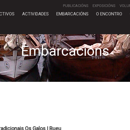
PUBLICACIÓNS
EXPOSICIÓNS
VOLU
CTIVOS
ACTIVIDADES
EMBARCACIÓNS
O ENCONTRO
Embarcacións
adicionais Os Galos | Bueu