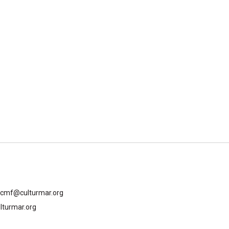
gcmf@culturmar.org
lturmar.org