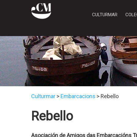
CULTURMAR
COLE
Culturmar
>
Embarcacions
>
Rebello
Rebello
Asociación de Amigos das Embarcacións Tr