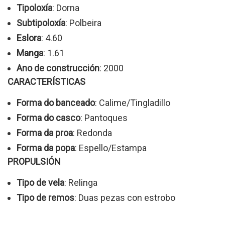
Tipoloxía
: Dorna
Subtipoloxía
: Polbeira
Eslora
: 4.60
Manga
: 1.61
Ano de construcción
: 2000
CARACTERÍSTICAS
Forma do banceado
: Calime/Tingladillo
Forma do casco
: Pantoques
Forma da proa
: Redonda
Forma da popa
: Espello/Estampa
PROPULSIÓN
Tipo de vela
: Relinga
Tipo de remos
: Duas pezas con estrobo