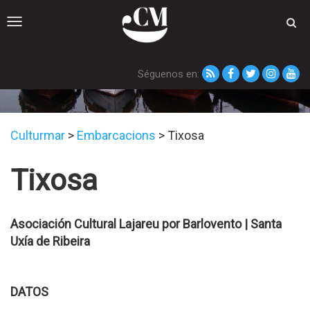
Toggle
navigation
Séguenos en:
Embarcacións
Culturmar
>
Embarcacions
>
Tixosa
Tixosa
Asociación Cultural Lajareu por Barlovento | Santa
Uxí­a de Ribeira
DATOS