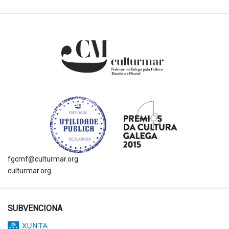
fgcmf@culturmar.org
culturmar.org
SUBVENCIONA