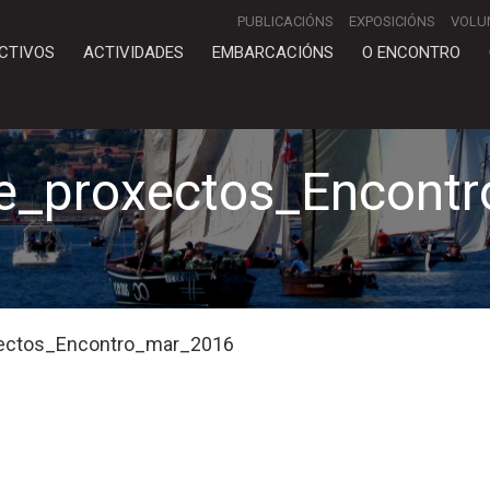
PUBLICACIÓNS
EXPOSICIÓNS
VOLU
CTIVOS
ACTIVIDADES
EMBARCACIÓNS
O ENCONTRO
se_proxectos_Encont
xectos_Encontro_mar_2016