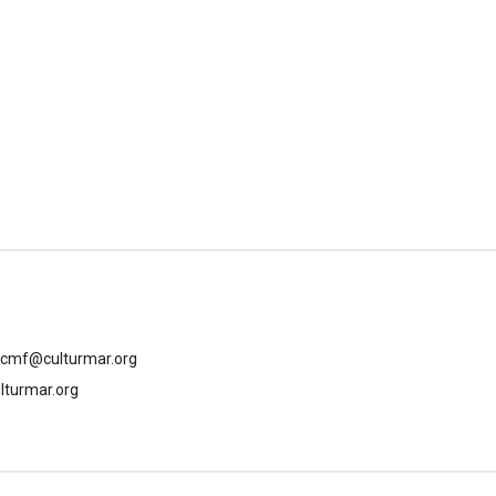
gcmf@culturmar.org
lturmar.org