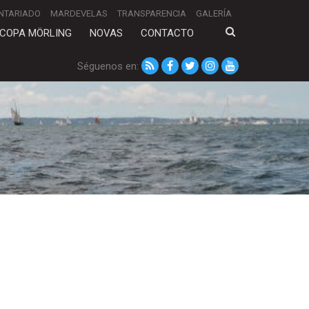
NTARIADO
MARDEVELAS
TRANSPARENCIA
GALERÍA
COPA MÖRLING
NOVAS
CONTACTO
Séguenos en: