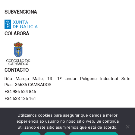
SUBVENCIONA
COLABORA
CONTACTO
Rúa Maruja Mallo, 13 -1º andar Poligono Industrial Sete
Pías- 36635 CAMBADOS
+34 986 524 845
+34 633 136 161
AVISOS LEGAIS
Utilizamos cookies para asegurar que damos a mellor
experiencia ao usuario no noso sitio web. Se continúa
Política de privacidade
utilizando este sitio asumiremos que está de acordo.
Aviso legal