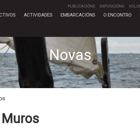
PUBLICACIÓNS
EXPOSICIÓNS
VOLU
CTIVOS
ACTIVIDADES
EMBARCACIÓNS
O ENCONTRO
Novas
os
e Muros