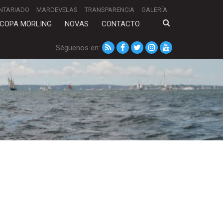
NTARIADO
MARDEVELAS
TRANSPARENCIA
GALERÍA
COPA MÖRLING
NOVAS
CONTACTO
Séguenos en: