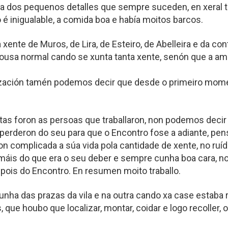
ra dos pequenos detalles que sempre suceden, en xeral t
é inigualable, a comida boa e había moitos barcos.
ente de Muros, de Lira, de Esteiro, de Abelleira e da co
ousa normal cando se xunta tanta xente, senón que a ama
ización tamén podemos decir que desde o primeiro mome
tas foron as persoas que traballaron, non podemos decir
 perderon do seu para que o Encontro fose a adiante, p
on complicada a súa vida pola cantidade de xente, no ruíd
 máis do que era o seu deber e sempre cunha boa cara, n
spois do Encontro. En resumen moito traballo.
 nunha das prazas da vila e na outra cando xa case esta
que houbo que localizar, montar, coidar e logo recoller, 