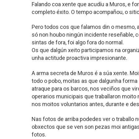
Falando coa xente que acudíu a Muros, e fo
completo éxito. O tempo acompañou, o sitio 
Pero todos cos que falamos din o mesmo, a x
só non houbo ningún incidente reseñable, c
sintas de fora, foi algo fora do normal.
Os que dalgún xeito participamos na organ
unha actitude proactiva impresionante.
A arma secreta de Muros é a súa xente. Moi
todo o pobo, moitas as que dalgunha forma
atraque para os barcos, nos veciños que vir
operarios municipais que traballaron moito
nos moitos voluntarios antes, durante e de
Nas fotos de arriba podedes ver o traballo
obxectos que se ven son pezas moi antigas, 
fotos.