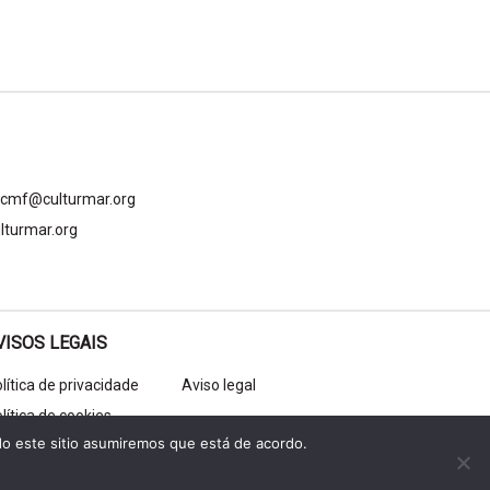
gcmf@culturmar.org
lturmar.org
VISOS LEGAIS
lítica de privacidade
Aviso legal
lítica de cookies
do este sitio asumiremos que está de acordo.