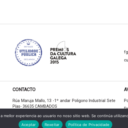
f
cu
CONTACTO
A
Rúa Maruja Mallo, 13 -1º andar Poligono Industrial Sete
Po
Pías- 36635 CAMBADOS
Po
+34 986 524 845
a mellor experiencia ao usuario no noso sitio web. Se continúa utilizan
+34 633 136 161
Aceptar
Rexeitar
Política de Privacidade