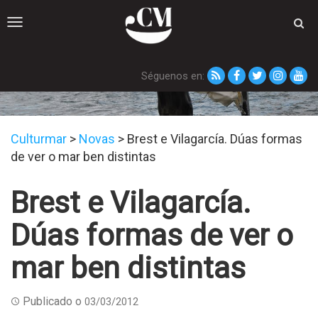
Toggle
navigation
Séguenos en:
Novas
Culturmar
>
Novas
>
Brest e Vilagarcía. Dúas formas
de ver o mar ben distintas
Brest e Vilagarcía.
Dúas formas de ver o
mar ben distintas
Publicado o
03/03/2012