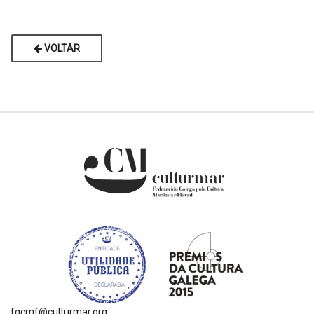
VOLTAR
fgcmf@culturmar.org