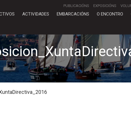
PUBLICACIÓNS
EXPOSICIÓNS
VOLU
CTIVOS
ACTIVIDADES
EMBARCACIÓNS
O ENCONTRO
icion_XuntaDirecti
untaDirectiva_2016