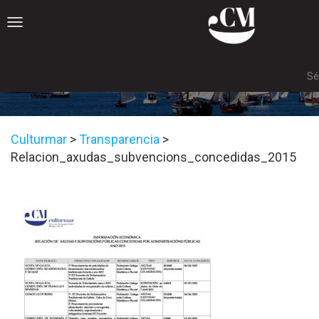
Toggle
navigation
Sé
Relacion_axudas_subvencions
Culturmar
>
Transparencia
>
Relacion_axudas_subvencions_concedidas_2015