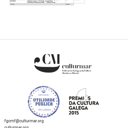
fgcmf@culturmar.org
culturmar.org