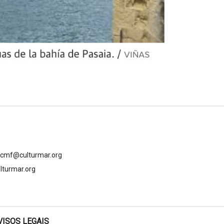
gcmf@culturmar.org
lturmar.org
VISOS LEGAIS