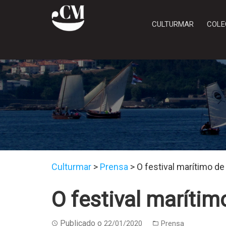
CULTURMAR
COLE
Culturmar
>
Prensa
>
O festival marítimo d
O festival maríti
Publicado o
22/01/2020
Prensa