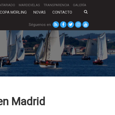
NTARIADO
MARDEVELAS
TRANSPARENCIA
GALERÍA
COPA MÖRLING
NOVAS
CONTACTO
Séguenos en:
 en Madrid