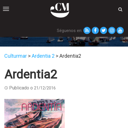
Toggle
navigation
Séguenos en:
Ardentia2
Culturmar
>
Ardentia 2
>
Ardentia2
Ardentia2
Publicado o
21/12/2016