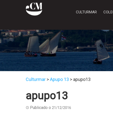
CULTURMAR
COLE
Culturmar
>
Apupo 13
>
apupo13
apupo13
Publicado o
21/12/2016