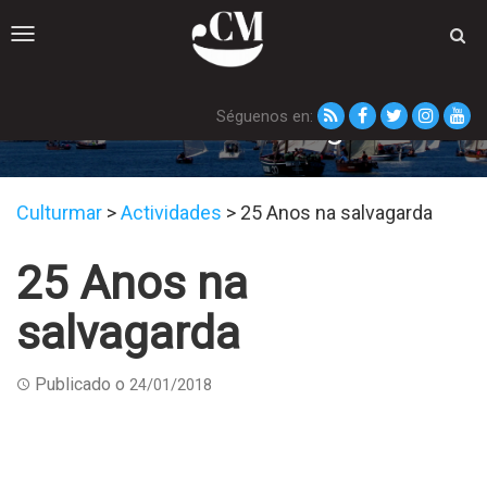
Toggle
navigation
Séguenos en:
25 Anos na salvagarda
Culturmar
>
Actividades
>
25 Anos na salvagarda
25 Anos na
salvagarda
Publicado o
24/01/2018