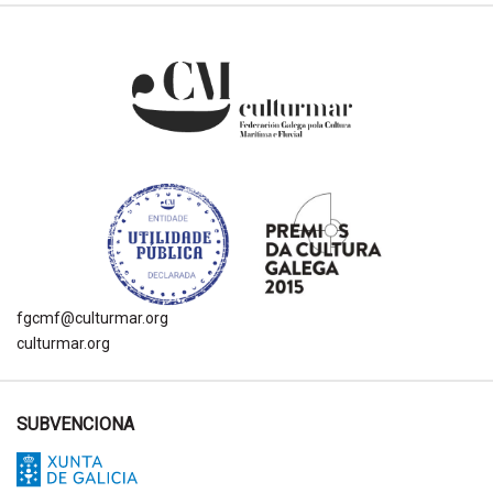
fgcmf@culturmar.org
culturmar.org
SUBVENCIONA