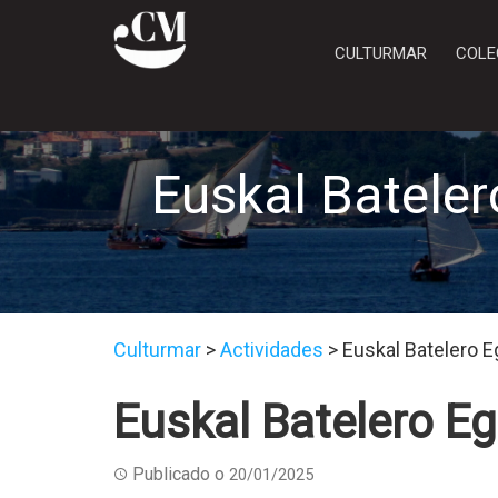
CULTURMAR
COLE
Euskal Batele
Culturmar
>
Actividades
>
Euskal Batelero 
Euskal Batelero E
Publicado o
20/01/2025