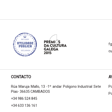
f
cu
CONTACTO
A
Rúa Maruja Mallo, 13 -1º andar Poligono Industrial Sete
Po
Pías- 36635 CAMBADOS
Po
+34 986 524 845
+34 633 136 161