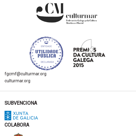
fgcmf@culturmar.org
culturmar.org
SUBVENCIONA
COLABORA