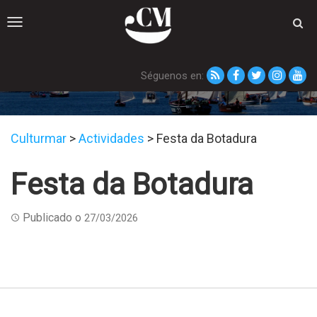
Toggle
navigation
Séguenos en:
Festa da Botadura
Culturmar
>
Actividades
>
Festa da Botadura
Festa da Botadura
Publicado o
27/03/2026