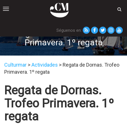
Toggle
navigation
Séguenos en:
Regata de Dornas. Trofeo
Primavera. 1º regata
Culturmar
>
Actividades
>
Regata de Dornas. Trofeo
Primavera. 1º regata
Regata de Dornas.
Trofeo Primavera. 1º
regata