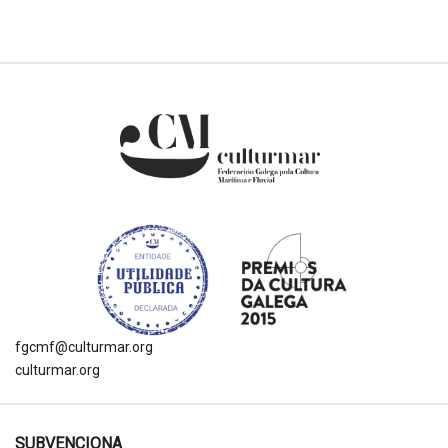
fgcmf@culturmar.org
culturmar.org
SUBVENCIONA