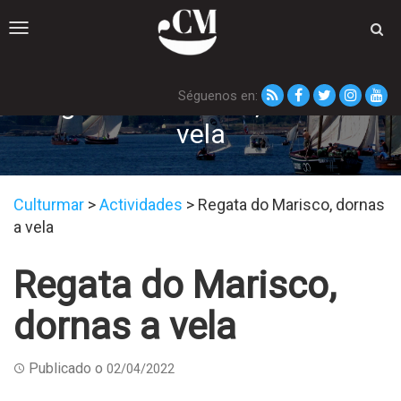
Toggle
navigation
Séguenos en:
Regata do Marisco, dornas a
vela
Culturmar
>
Actividades
>
Regata do Marisco, dornas
a vela
Regata do Marisco,
dornas a vela
Publicado o
02/04/2022