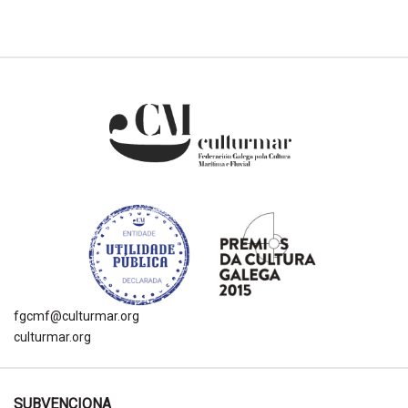
fgcmf@culturmar.org
culturmar.org
SUBVENCIONA