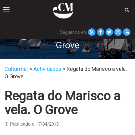
Toggle
navigation
Séguenos en:
Regata do Marisco a vela. O
Grove
Culturmar
>
Actividades
>
Regata do Marisco a vela.
O Grove
Regata do Marisco a
vela. O Grove
Publicado o
17/04/2018