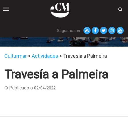
Toggle
navigation
Séguenos en:
Travesía a Palmeira
Culturmar
>
Actividades
>
Travesía a Palmeira
Travesía a Palmeira
Publicado o
02/04/2022