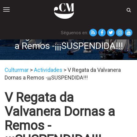
Toggle
navigation
Séguenos en:
V Regata da Valvanera Dornas
a Remos -¡¡¡SUSPENDIDA!!!
Culturmar
>
Actividades
>
V Regata da Valvanera
Dornas a Remos -¡¡¡SUSPENDIDA!!!
V Regata da
Valvanera Dornas a
Remos -