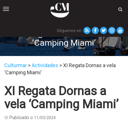
Toggle
navigation
Séguenos en:
XI Regata Dornas a vela
‘Camping Miami’
Culturmar
>
Actividades
>
XI Regata Dornas a vela
‘Camping Miami’
XI Regata Dornas a
vela ‘Camping Miami’
Publicado o
11/03/2024