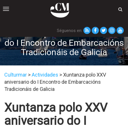
Toggle
navigation
Séguenos en:
Xuntanza polo XXV aniversario
do I Encontro de Embarcacións
Tradicionáis de Galicia
Culturmar
>
Actividades
>
Xuntanza polo XXV
aniversario do I Encontro de Embarcacións
Tradicionáis de Galicia
Xuntanza polo XXV
aniversario do I