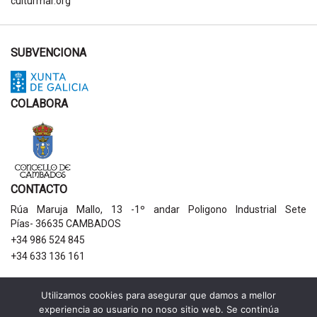
culturmar.org
SUBVENCIONA
COLABORA
CONTACTO
Rúa Maruja Mallo, 13 -1º andar Poligono Industrial Sete
Pías- 36635 CAMBADOS
+34 986 524 845
+34 633 136 161
AVISOS LEGAIS
Utilizamos cookies para asegurar que damos a mellor
experiencia ao usuario no noso sitio web. Se continúa
Política de privacidade