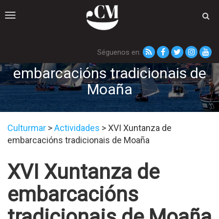
Toggle
navigation
Séguenos en:
XVI Xuntanza de
embarcacións tradicionais de
Moaña
Culturmar
>
Actividades
>
XVI Xuntanza de
embarcacións tradicionais de Moaña
XVI Xuntanza de
embarcacións
tradicionais de Moaña