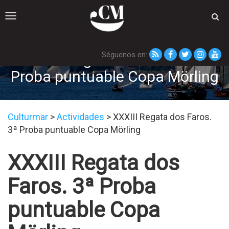
Toggle
navigation
Séguenos en:
XXXIII Regata dos Faros. 3ª
Proba puntuable Copa Mörling
Culturmar
>
Actividades
>
XXXIII Regata dos Faros.
3ª Proba puntuable Copa Mörling
XXXIII Regata dos
Faros. 3ª Proba
puntuable Copa