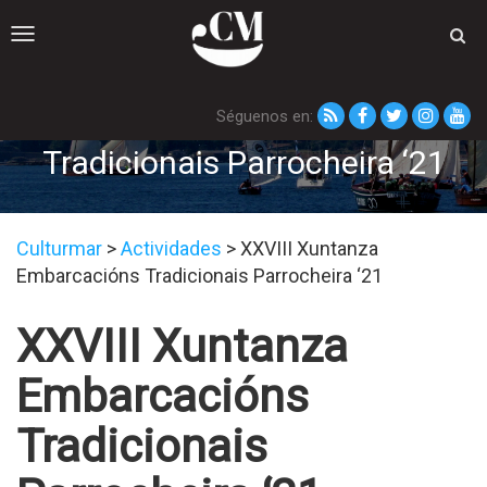
Toggle
navigation
Séguenos en:
XXVIII Xuntanza Embarcacións
Tradicionais Parrocheira ‘21
Culturmar
>
Actividades
>
XXVIII Xuntanza
Embarcacións Tradicionais Parrocheira ‘21
XXVIII Xuntanza
Embarcacións
Tradicionais