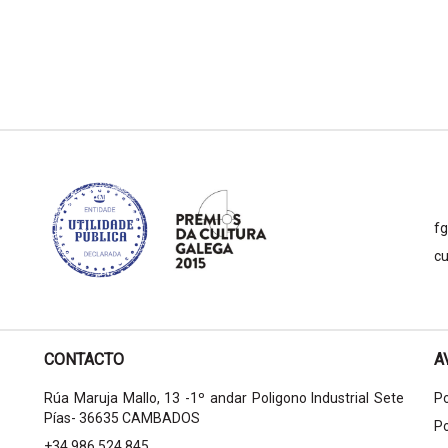
f
cu
CONTACTO
A
Rúa Maruja Mallo, 13 -1º andar Poligono Industrial Sete
Po
Pías- 36635 CAMBADOS
Po
+34 986 524 845