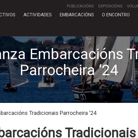
PUBLICACIÓNS
EXPOSICIÓNS
VOLU
CTIVOS
ACTIVIDADES
EMBARCACIÓNS
O ENCONTRO
nza Embarcacións Tr
Parrocheira ‘24
arcacións Tradicionais Parrocheira ‘24
rcacións Tradicionais 