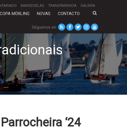
NTARIADO
MARDEVELAS
TRANSPARENCIA
GALERÍA
COPA MÖRLING
NOVAS
CONTACTO
Séguenos en:
adicionais
Parrocheira ‘24