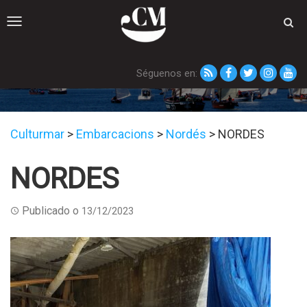
Toggle
navigation
Séguenos en:
NORDES
Culturmar
>
Embarcacions
>
Nordés
>
NORDES
NORDES
Publicado o
13/12/2023