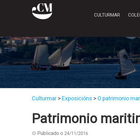
CULTURMAR
COLE
Culturmar
>
Exposicións
>
O patrimonio marí
Patrimonio marit
Publicado o
24/11/2016