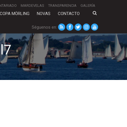
NTARIADO
MARDEVELAS
TRANSPARENCIA
GALERÍA
COPA MÖRLING
NOVAS
CONTACTO
Séguenos en:
l7