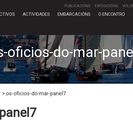
PUBLICACIÓNS
EXPOSICIÓNS
VOLU
CTIVOS
ACTIVIDADES
EMBARCACIÓNS
O ENCONTRO
s-oficios-do-mar-pane
r
>
os-oficios-do-mar-panel7
-panel7