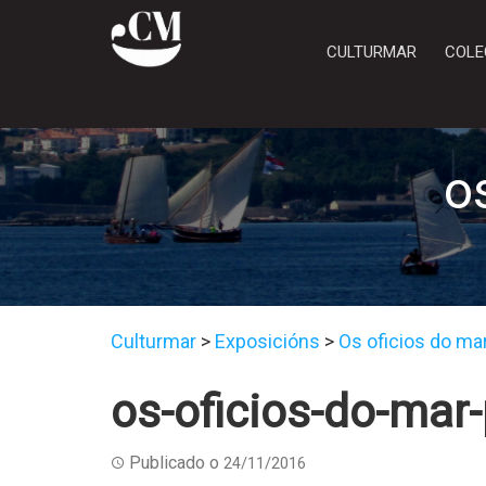
CULTURMAR
COLE
o
Culturmar
>
Exposicións
>
Os oficios do ma
os-oficios-do-mar
Publicado o
24/11/2016