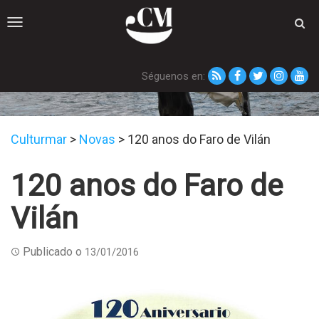
Toggle
navigation
Séguenos en:
Novas
Culturmar
>
Novas
>
120 anos do Faro de Vilán
120 anos do Faro de
Vilán
Publicado o
13/01/2016