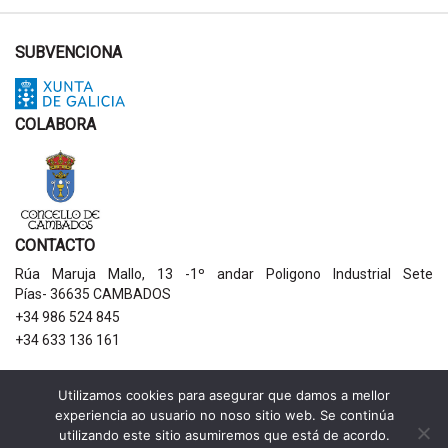
SUBVENCIONA
COLABORA
CONTACTO
Rúa Maruja Mallo, 13 -1º andar Poligono Industrial Sete
Pías- 36635 CAMBADOS
+34 986 524 845
+34 633 136 161
AVISOS LEGAIS
Utilizamos cookies para asegurar que damos a mellor
experiencia ao usuario no noso sitio web. Se continúa
Política de privacidade
utilizando este sitio asumiremos que está de acordo.
Aviso legal