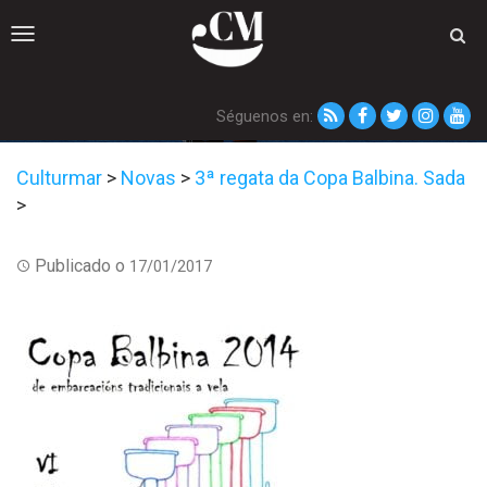
Toggle
navigation
Séguenos en:
Culturmar
>
Novas
>
3ª regata da Copa Balbina. Sada
>
Publicado o
17/01/2017