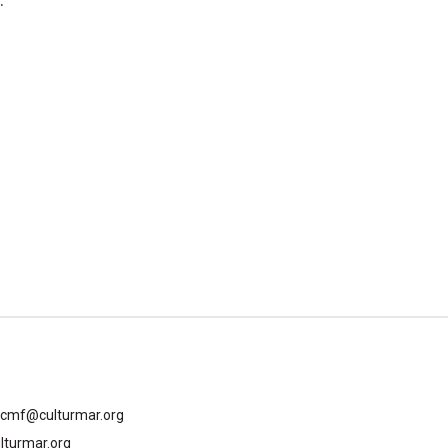
gcmf@culturmar.org
lturmar.org