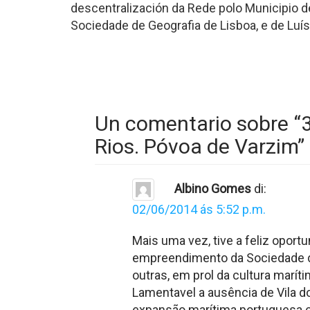
descentralización da Rede polo Municipio d
Sociedade de Geografia de Lisboa, e de Luí
Un comentario sobre “
Rios. Póvoa de Varzim
”
Albino Gomes
di:
02/06/2014 ás 5:52 p.m.
Mais uma vez, tive a feliz opor
empreendimento da Sociedade de
outras, em prol da cultura marít
Lamentavel a ausência de Vila do
expansão marítima portuguesa co