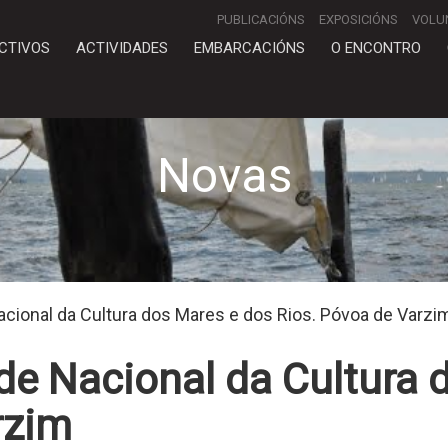
PUBLICACIÓNS
EXPOSICIÓNS
VOLU
CTIVOS
ACTIVIDADES
EMBARCACIÓNS
O ENCONTRO
Novas
cional da Cultura dos Mares e dos Rios. Póvoa de Varzi
de Nacional da Cultura 
rzim