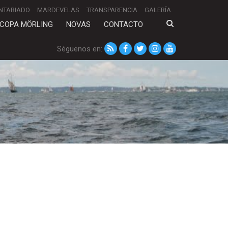
NTARIADO
MARDEVELAS
TRANSPARENCIA
GALERÍA
COPA MÖRLING
NOVAS
CONTACTO
Séguenos en: