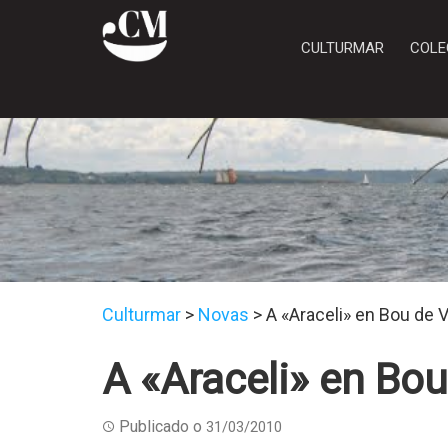
CULTURMAR
COLE
Culturmar
>
Novas
>
A «Araceli» en Bou de 
A «Araceli» en Bou
Publicado o
31/03/2010