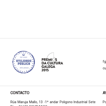
f
cu
CONTACTO
A
Rúa Maruja Mallo, 13 -1º andar Poligono Industrial Sete
Po