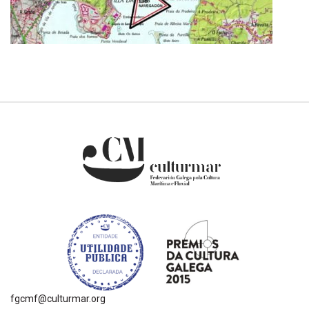
fgcmf@culturmar.org