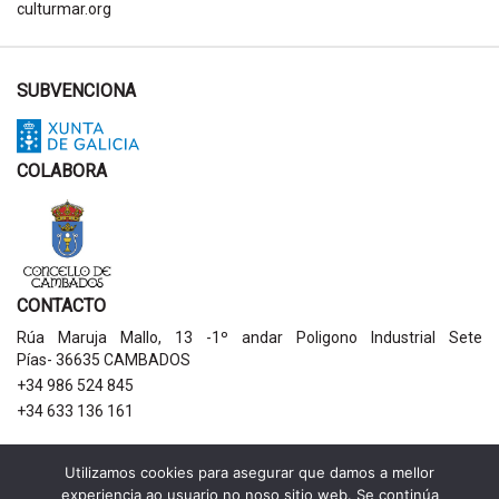
culturmar.org
SUBVENCIONA
COLABORA
CONTACTO
Rúa Maruja Mallo, 13 -1º andar Poligono Industrial Sete
Pías- 36635 CAMBADOS
+34 986 524 845
+34 633 136 161
AVISOS LEGAIS
Utilizamos cookies para asegurar que damos a mellor
experiencia ao usuario no noso sitio web. Se continúa
Política de privacidade